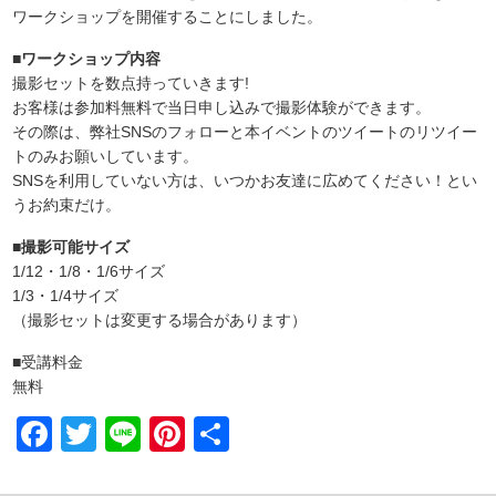
ワークショップを開催することにしました。
■ワークショップ内容
撮影セットを数点持っていきます!
お客様は参加料無料で当日申し込みで撮影体験ができます。
その際は、弊社SNSのフォローと本イベントのツイートのリツイー
トのみお願いしています。
SNSを利用していない方は、いつかお友達に広めてください！とい
うお約束だけ。
■撮影可能サイズ
1/12・1/8・1/6サイズ
1/3・1/4サイズ
（撮影セットは変更する場合があります）
■受講料金
無料
Facebook
Twitter
Line
Pinterest
共
有