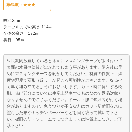
難易度：★★★
幅212mm
テーブルまでの高さ 114㎜
全体の高さ 172㎜
奥行 95㎜
※長期間放置していると木面にマスキングテープが張り付いて
表面の木目や塗装がはがれてしまう事があります。購入後は早
めにマスキングテープを剥がしてください。材質の性質上、温
度や湿度で変形（反り）が起こる可能性がございます。なるべ
く早く組み立てるようにお願いします。カット時に発生する松
脂、焦げ部分については生産上発生するものなので返品対象と
なりませんのでご了承ください。ドール・服に焦げ等が付く場
合がありますので、色うつりが不安な方はカット切断面を水に
塗らした布やキッチンペーパーなどを固く絞って拭いて下さ
い。板面の筋・シミ・ムラにつきましては性質上につき、ご了
承下さい。