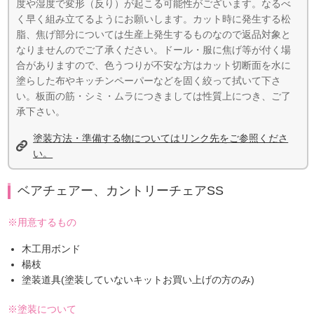
度や湿度で変形（反り）が起こる可能性がございます。なるべ
く早く組み立てるようにお願いします。カット時に発生する松
脂、焦げ部分については生産上発生するものなので返品対象と
なりませんのでご了承ください。ドール・服に焦げ等が付く場
合がありますので、色うつりが不安な方はカット切断面を水に
塗らした布やキッチンペーパーなどを固く絞って拭いて下さ
い。板面の筋・シミ・ムラにつきましては性質上につき、ご了
承下さい。
塗装方法・準備する物についてはリンク先をご参照くださ
い。
ベアチェアー、カントリーチェアSS
※用意するもの
木工用ボンド
楊枝
塗装道具(塗装していないキットお買い上げの方のみ)
※塗装について