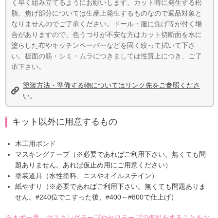
く早く組み立てるようにお願いします。カット時に発生する松
脂、焦げ部分については生産上発生するものなので返品対象と
なりませんのでご了承ください。ドール・服に焦げ等が付く場
合がありますので、色うつりが不安な方はカット切断面を水に
塗らした布やキッチンペーパーなどを固く絞って拭いて下さ
い。板面の筋・シミ・ムラにつきましては性質上につき、ご了
承下さい。
塗装方法・準備する物についてはリンク先をご参照くださ
い。
キット以外に用意するもの
木工用ボンド
マスキングテープ（※必要であればご利用下さい。無くても問
題ありません。あれば仮止め用にご用意ください）
塗装道具（水性塗料、ニスやオイルステイン）
紙やすり（※必要であればご利用下さい。無くても問題ありま
せん。#240位でこすった後、#400～#800で仕上げ）
※まず一度、マスキングテープやセロテープで仮組をすることをお