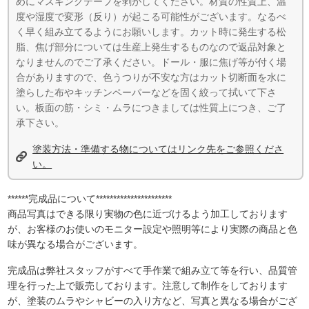
めにマスキングテープを剥がしてください。材質の性質上、温
度や湿度で変形（反り）が起こる可能性がございます。なるべ
く早く組み立てるようにお願いします。カット時に発生する松
脂、焦げ部分については生産上発生するものなので返品対象と
なりませんのでご了承ください。ドール・服に焦げ等が付く場
合がありますので、色うつりが不安な方はカット切断面を水に
塗らした布やキッチンペーパーなどを固く絞って拭いて下さ
い。板面の筋・シミ・ムラにつきましては性質上につき、ご了
承下さい。
塗装方法・準備する物についてはリンク先をご参照くださ
い。
******完成品について**********************
商品写真はできる限り実物の色に近づけるよう加工しております
が、お客様のお使いのモニター設定や照明等により実際の商品と色
味が異なる場合がございます。
完成品は弊社スタッフがすべて手作業で組み立て等を行い、品質管
理を行った上で販売しております。注意して制作をしております
が、塗装のムラやシャビーの入り方など、写真と異なる場合がござ