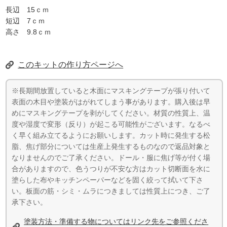
長辺 15ｃｍ
短辺 7ｃｍ
高さ 9.8ｃｍ
このキットの作り方ページへ
※長期間放置していると木面にマスキングテープが張り付いて
表面の木目や塗装がはがれてしまう事があります。購入後は早
めにマスキングテープを剥がしてください。材質の性質上、温
度や湿度で変形（反り）が起こる可能性がございます。なるべ
く早く組み立てるようにお願いします。カット時に発生する松
脂、焦げ部分については生産上発生するものなので返品対象と
なりませんのでご了承ください。ドール・服に焦げ等が付く場
合がありますので、色うつりが不安な方はカット切断面を水に
塗らした布やキッチンペーパーなどを固く絞って拭いて下さ
い。板面の筋・シミ・ムラにつきましては性質上につき、ご了
承下さい。
塗装方法・準備する物についてはリンク先をご参照くださ