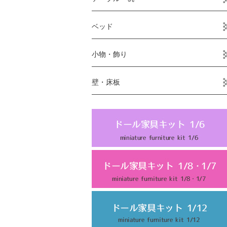
ベッド
小物・飾り
壁・床板