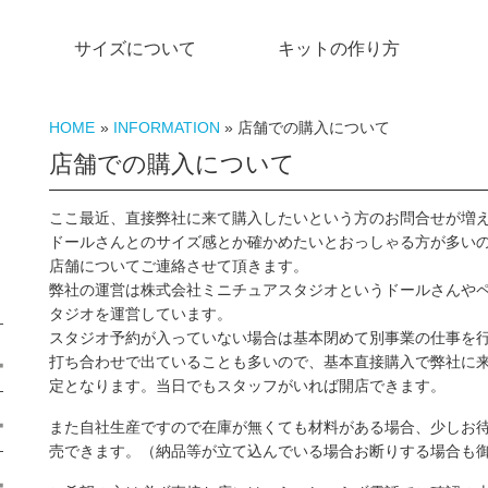
サイズについて
キットの作り方
HOME
»
INFORMATION
» 店舗での購入について
店舗での購入について
ここ最近、直接弊社に来て購入したいという方のお問合せが増
ドールさんとのサイズ感とか確かめたいとおっしゃる方が多い
店舗についてご連絡させて頂きます。
弊社の運営は株式会社ミニチュアスタジオというドールさんや
タジオを運営しています。
スタジオ予約が入っていない場合は基本閉めて別事業の仕事を行
打ち合わせで出ていることも多いので、基本直接購入で弊社に
定となります。当日でもスタッフがいれば開店できます。
また自社生産ですので在庫が無くても材料がある場合、少しお
売できます。（納品等が立て込んでいる場合お断りする場合も