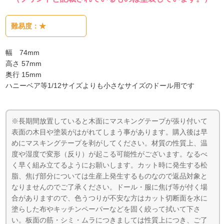
難易度：★
幅 74mm
高さ 57mm
奥行 15mm
ハニーベア等1/12サイズよりも小さなサイズのドール用です
※長期間放置していると木面にマスキングテープが張り付いて
表面の木目や塗装がはがれてしまう事があります。購入後は早
めにマスキングテープを剥がしてください。材質の性質上、温
度や湿度で変形（反り）が起こる可能性がございます。なるべ
く早く組み立てるようにお願いします。カット時に発生する松
脂、焦げ部分については生産上発生するものなので返品対象と
なりませんのでご了承ください。ドール・服に焦げ等が付く場
合がありますので、色うつりが不安な方はカット切断面を水に
塗らした布やキッチンペーパーなどを固く絞って拭いて下さ
い。板面の筋・シミ・ムラにつきましては性質上につき、ご了