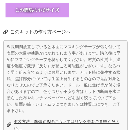
このキットの作り方ページへ
※長期間放置していると木面にマスキングテープが張り付いて
表面の木目や塗装がはがれてしまう事があります。購入後は早
めにマスキングテープを剥がしてください。材質の性質上、温
度や湿度で変形（反り）が起こる可能性がございます。なるべ
く早く組み立てるようにお願いします。カット時に発生する松
脂、焦げ部分については生産上発生するものなので返品対象と
なりませんのでご了承ください。ドール・服に焦げ等が付く場
合がありますので、色うつりが不安な方はカット切断面を水に
塗らした布やキッチンペーパーなどを固く絞って拭いて下さ
い。板面の筋・シミ・ムラにつきましては性質上につき、ご了
承下さい。
塗装方法・準備する物についてはリンク先をご参照くださ
い。