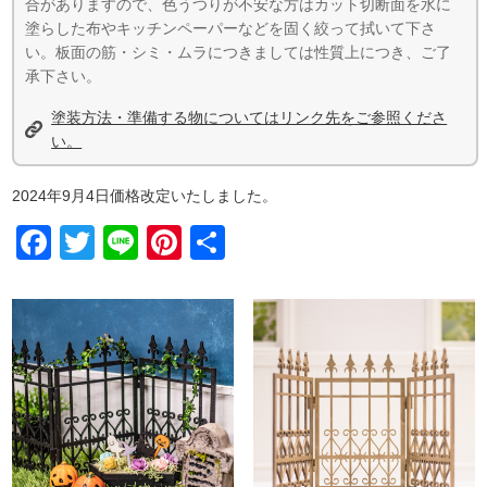
合がありますので、色うつりが不安な方はカット切断面を水に
塗らした布やキッチンペーパーなどを固く絞って拭いて下さ
い。板面の筋・シミ・ムラにつきましては性質上につき、ご了
承下さい。
塗装方法・準備する物についてはリンク先をご参照くださ
い。
2024年9月4日価格改定いたしました。
Facebook
Twitter
Line
Pinterest
共
有