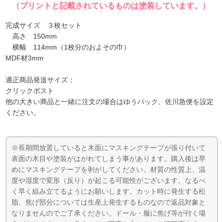
（プリントと記載されているものは塗装しています。）
完成サイズ ３枚セット
高さ 150mm
横幅 114mm（1枚分のおよその巾）
MDF材3mm
適正商品発送サイズ：
クリックポスト
他の大きい商品と一緒に注文の場合はゆうパック、佐川急便を設定
ください。
※長期間放置していると木面にマスキングテープが張り付いて
表面の木目や塗装がはがれてしまう事があります。購入後は早
めにマスキングテープを剥がしてください。材質の性質上、温
度や湿度で変形（反り）が起こる可能性がございます。なるべ
く早く組み立てるようにお願いします。カット時に発生する松
脂、焦げ部分については生産上発生するものなので返品対象と
なりませんのでご了承ください。ドール・服に焦げ等が付く場