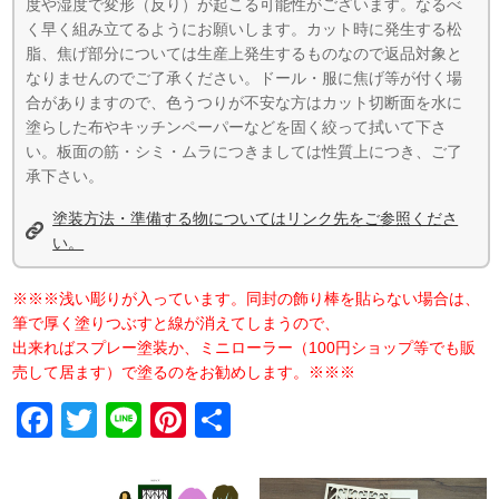
度や湿度で変形（反り）が起こる可能性がございます。なるべ
く早く組み立てるようにお願いします。カット時に発生する松
脂、焦げ部分については生産上発生するものなので返品対象と
なりませんのでご了承ください。ドール・服に焦げ等が付く場
合がありますので、色うつりが不安な方はカット切断面を水に
塗らした布やキッチンペーパーなどを固く絞って拭いて下さ
い。板面の筋・シミ・ムラにつきましては性質上につき、ご了
承下さい。
塗装方法・準備する物についてはリンク先をご参照くださ
い。
※※※浅い彫りが入っています。同封の飾り棒を貼らない場合は、
筆で厚く塗りつぶすと線が消えてしまうので、
出来ればスプレー塗装か、ミニローラー（100円ショップ等でも販
売して居ます）で塗るのをお勧めします。※※※
Facebook
Twitter
Line
Pinterest
共
有