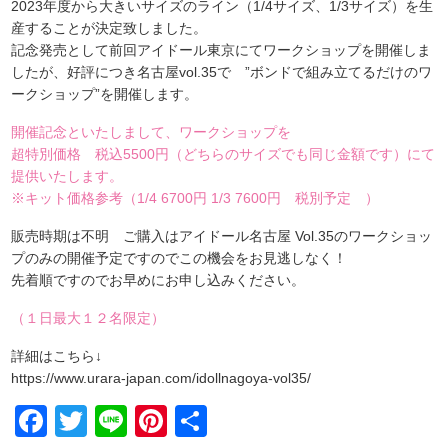
2023年度から大きいサイズのライン（1/4サイズ、1/3サイズ）を生
産することが決定致しました。
記念発売として前回アイドール東京にてワークショップを開催しま
したが、好評につき名古屋vol.35で ”ボンドで組み立てるだけのワ
ークショップ”を開催します。
開催記念といたしまして、ワークショップを
超特別価格 税込5500円（どちらのサイズでも同じ金額です）にて
提供いたします。
※キット価格参考（1/4 6700円 1/3 7600円 税別予定 ）
販売時期は不明 ご購入はアイドール名古屋 Vol.35のワークショッ
プのみの開催予定ですのでこの機会をお見逃しなく！
先着順ですのでお早めにお申し込みください。
（１日最大１２名限定）
詳細はこちら↓
https://www.urara-japan.com/idollnagoya-vol35/
Facebook
Twitter
Line
Pinterest
共