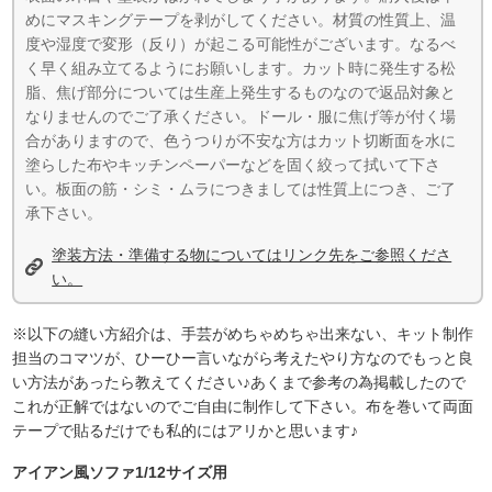
めにマスキングテープを剥がしてください。材質の性質上、温
度や湿度で変形（反り）が起こる可能性がございます。なるべ
く早く組み立てるようにお願いします。カット時に発生する松
脂、焦げ部分については生産上発生するものなので返品対象と
なりませんのでご了承ください。ドール・服に焦げ等が付く場
合がありますので、色うつりが不安な方はカット切断面を水に
塗らした布やキッチンペーパーなどを固く絞って拭いて下さ
い。板面の筋・シミ・ムラにつきましては性質上につき、ご了
承下さい。
塗装方法・準備する物についてはリンク先をご参照くださ
い。
※以下の縫い方紹介は、手芸がめちゃめちゃ出来ない、キット制作
担当のコマツが、ひーひー言いながら考えたやり方なのでもっと良
い方法があったら教えてください♪あくまで参考の為掲載したので
これが正解ではないのでご自由に制作して下さい。布を巻いて両面
テープで貼るだけでも私的にはアリかと思います♪
アイアン風ソファ1/12サイズ用